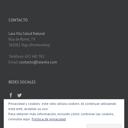
CONTACTO
Laia Vila Salud Natural
Rúa de Romil, 79
362011 Vigo (Pontevedra)
Teléfono: 652 442 382
Email:
contacto@laiavila.com
REDES SOCIALES
Privacidad y cookies: este sitio utiliza cookies. Al continuar utilizando
esta web, aceptas su uso.
Para obtener más información, incluido cómo controlar las cookies,
consulta aquí:
Política de privacidad