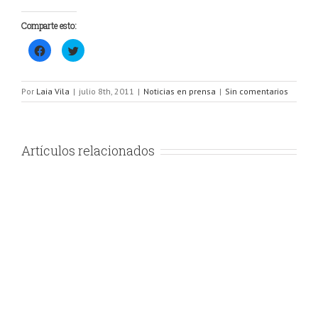
Comparte esto:
Haz
Haz
clic
clic
para
para
compartir
compartir
en
en
Facebook
Twitter
Por
Laia Vila
|
julio 8th, 2011
|
Noticias en prensa
|
Sin comentarios
(Se
(Se
abre
abre
en
en
una
una
ventana
ventana
nueva)
nueva)
Artículos relacionados