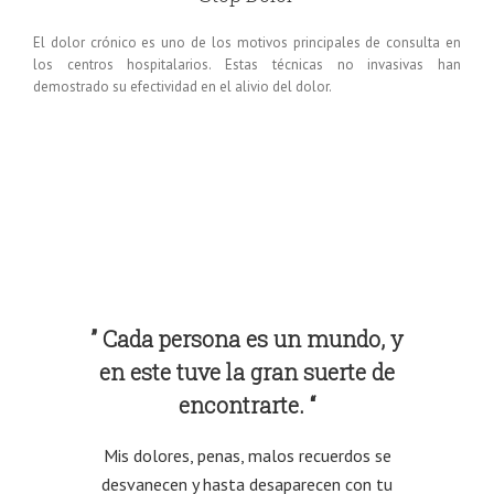
El dolor crónico es uno de los motivos principales de consulta en
los centros hospitalarios. Estas técnicas no invasivas han
demostrado su efectividad en el alivio del dolor.
de las
” Cada persona es un mundo, y
” Mi e
 hacer
en este tuve la gran suerte de
encontrarte. “
Si queré
su tra
sional.
Mis dolores, penas, malos recuerdos se
Laia, de
desvanecen y hasta desaparecen con tu