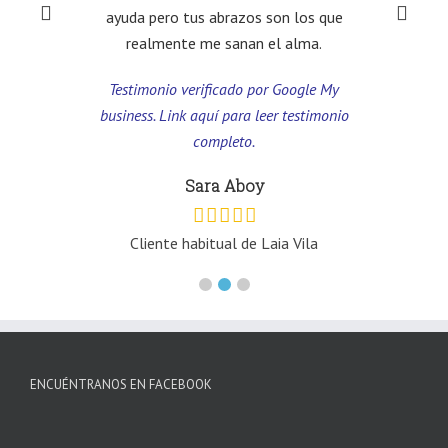
ayuda pero tus abrazos son los que
realmente me sanan el alma.
le My
imonio
Testimonio verificado por Google My
business. Link aquí para leer testimonio
completo.
Sara Aboy
a
Cliente habitual de Laia Vila
ENCUÉNTRANOS EN FACEBOOK