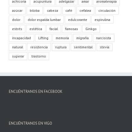
achicoria
acupuntura
adelgazar
amar
aromaterapia
azúcar
biloba
cabeza
café
cefalea
circulación
dolor
dolor espalda lumbar
edulcorante
espirulina
estrés
estética
facial
famosas
Ginkgo
incapacidad
Lifting
memoria
migraña
narcisista
natural
resistencia
ruptura
sentimental
stevia
superar
trastorno
ENCUÉNTRANOS EN FACEBOOK
ENCUÉNTRANOS EN VIGO