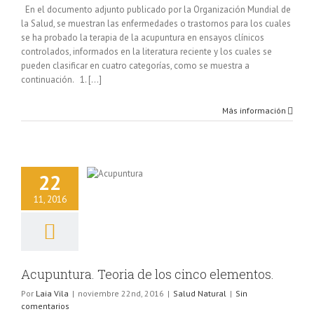
En el documento adjunto publicado por la Organización Mundial de
la Salud, se muestran las enfermedades o trastornos para los cuales
se ha probado la terapia de la acupuntura en ensayos clínicos
controlados, informados en la literatura reciente y los cuales se
pueden clasificar en cuatro categorías, como se muestra a
continuación. 1. [...]
Más información
22
ra. Teoria de los
co elementos.
11, 2016
lud Natural
Acupuntura. Teoria de los cinco elementos.
Por
Laia Vila
|
noviembre 22nd, 2016
|
Salud Natural
|
Sin
comentarios