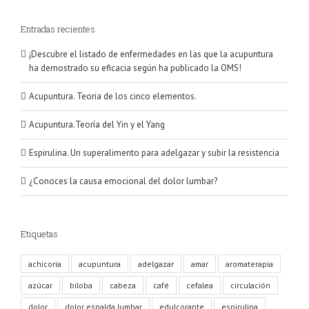
Entradas recientes
¡Descubre el listado de enfermedades en las que la acupuntura
ha demostrado su eficacia según ha publicado la OMS!
Acupuntura. Teoria de los cinco elementos.
Acupuntura.Teoría del Yin y el Yang
Espirulina. Un superalimento para adelgazar y subir la resistencia
¿Conoces la causa emocional del dolor lumbar?
Etiquetas
achicoria
acupuntura
adelgazar
amar
aromaterapia
azúcar
biloba
cabeza
café
cefalea
circulación
dolor
dolor espalda lumbar
edulcorante
espirulina