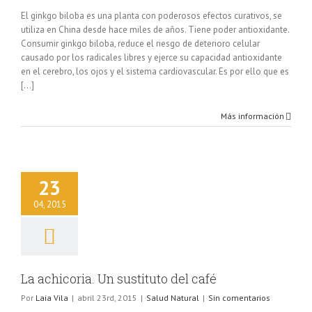
El ginkgo biloba es una planta con poderosos efectos curativos, se
utiliza en China desde hace miles de años. Tiene poder antioxidante.
Consumir ginkgo biloba, reduce el riesgo de deterioro celular
causado por los radicales libres y ejerce su capacidad antioxidante
en el cerebro, los ojos y el sistema cardiovascular. Es por ello que es
[...]
Más información
oria. Un sustituto
23
del café
lud Natural
04, 2015
La achicoria. Un sustituto del café
Por
Laia Vila
|
abril 23rd, 2015
|
Salud Natural
|
Sin comentarios