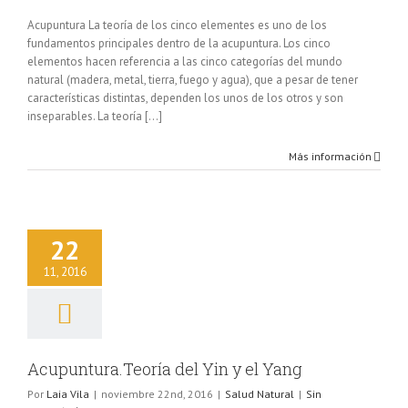
Acupuntura La teoría de los cinco elementes es uno de los
fundamentos principales dentro de la acupuntura. Los cinco
elementos hacen referencia a las cinco categorías del mundo
natural (madera, metal, tierra, fuego y agua), que a pesar de tener
características distintas, dependen los unos de los otros y son
inseparables. La teoría [...]
Más información
ra.Teoría del Yin
22
y el Yang
lud Natural
11, 2016
Acupuntura.Teoría del Yin y el Yang
Por
Laia Vila
|
noviembre 22nd, 2016
|
Salud Natural
|
Sin