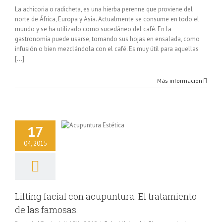
La achicoria o radicheta, es una hierba perenne que proviene del
norte de África, Europa y Asia. Actualmente se consume en todo el
mundo y se ha utilizado como sucedáneo del café. En la
gastronomía puede usarse, tomando sus hojas en ensalada, como
infusión o bien mezclándola con el café. Es muy útil para aquellas
[...]
Más información
ing facial con
17
ra. El tratamiento
las famosas.
04, 2015
lud Natural
Lifting facial con acupuntura. El tratamiento
de las famosas.