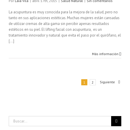
Por
Laia Vila
|
abril 17th, 2015
|
Salud Natural
|
Sin comentarios
La acupuntura es muy conocida para la mejora de la salud, pero no
tanto en sus aplicaciones estéticas. Muchas mujeres están cansadas
de utilizar cremas de alta gama sin percibir apenas resultados
estéticos en su piel. El lifting facial con acupuntura, es un
tratamiento innovador y natural que evita el paso por el quirófano, el
[...]
Más información
Siguiente
1
2
Buscar: