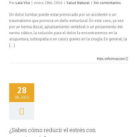
Por
Laia Vila
|
enero 28th, 2016
|
Salud Natural
|
Sin comentarios
Un dolor lumbar, puede estar provocado por un accidente o un
traumatismo que provoca un daño estructural. En este caso, ya sea
por un hernia discal, aplastamiento vertebral o un pinzamiento del
nervio ciático, la solución para el dolor la encontraremos en la
acupuntura, osteopatía o en casos graves en la cirugía. En general, la
[...]
Más información
 cómo reducir el
28
con aromaterapia?
lud Natural
06, 2015
¿Sabes cómo reducir el estrés con