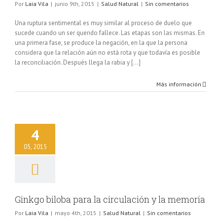
Por
Laia Vila
|
junio 9th, 2015
|
Salud Natural
|
Sin comentarios
Una ruptura sentimental es muy similar al proceso de duelo que
sucede cuando un ser querido fallece. Las etapas son las mismas. En
una primera fase, se produce la negación, en la que la persona
considera que la relación aún no está rota y que todavía es posible
la reconciliación. Después llega la rabia y [...]
Más información
o biloba para la
4
ción y la memoria
lud Natural
05, 2015
Ginkgo biloba para la circulación y la memoria
Por
Laia Vila
|
mayo 4th, 2015
|
Salud Natural
|
Sin comentarios