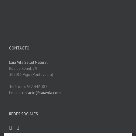
CONTACTO
Laia Vila Salud Natural
Rúa de Romil, 79
362011 Vigo (Pontevedra)
Teléfono: 652 442 382
Email:
contacto@laiavila.com
REDES SOCIALES