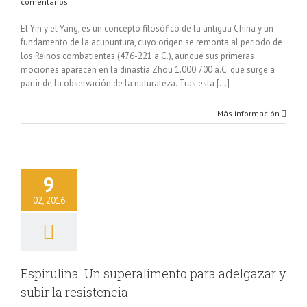
comentarios
El Yin y el Yang, es un concepto filosófico de la antigua China y un
fundamento de la acupuntura, cuyo origen se remonta al periodo de
los Reinos combatientes (476-221 a.C.), aunque sus primeras
mociones aparecen en la dinastía Zhou 1.000 700 a.C. que surge a
partir de la observación de la naturaleza. Tras esta [...]
Más información
pirulina. Un
ralimento para
9
azar y subir la
esistencia
02, 2016
lud Natural
Espirulina. Un superalimento para adelgazar y
subir la resistencia