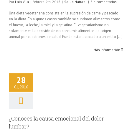
Por
Laia Vila
|
febrero 9th, 2016
|
Salud Natural
|
Sin comentarios
Una dieta vegetariana consiste en la supresión de carne y pescado
en la dieta. En algunos casos también se suprimen alimentos como
el huevo, la leche, la miel y la gelatina. El vegetarianismo no
solamente es la decisión de no consumir alimentos de origen
animal por cuestiones de salud. Puede estar asociado a un estilo [...]
Más información
oces la causa
28
onal del dolor
lumbar?
01, 2016
lud Natural
¿Conoces la causa emocional del dolor
lumbar?