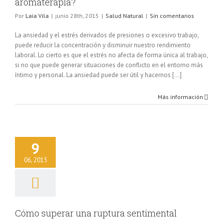
aromaterapia?
Por
Laia Vila
|
junio 28th, 2015
|
Salud Natural
|
Sin comentarios
La ansiedad y el estrés derivados de presiones o excesivo trabajo,
puede reducir la concentración y disminuir nuestro rendimiento
laboral. Lo cierto es que el estrés no afecta de forma única al trabajo,
si no que puede generar situaciones de conflicto en el entorno más
íntimo y personal. La ansiedad puede ser útil y hacernos [...]
Más información
perar una ruptura
9
entimental
lud Natural
06, 2015
Cómo superar una ruptura sentimental