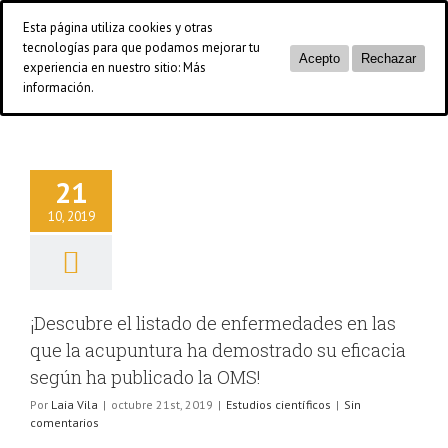
Saltar
Esta página utiliza cookies y otras
al
tecnologías para que podamos mejorar tu
contenido
Acepto
Rechazar
experiencia en nuestro sitio:
Más
Blog
información.
21
10, 2019
¡Descubre el listado de enfermedades en las
que la acupuntura ha demostrado su eficacia
según ha publicado la OMS!
Por
Laia Vila
|
octubre 21st, 2019
|
Estudios científicos
|
Sin
comentarios