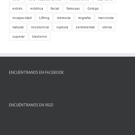
estrés
estética
facial
famosas
Ginkgo
incapacidad
Lifting
memoria
migraña
narcisista
natural
resistencia
ruptura
sentimental
stevia
superar
trastorno
ENCUÉNTRANOS EN FACEBOOK
ENCUÉNTRANOS EN VIGO