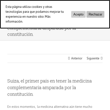
Saltar
Esta página utiliza cookies y otras
al
tecnologías para que podamos mejorar tu
contenido
Acepto
Rechazar
experiencia en nuestro sitio:
Más
Suiza, el primer país en tener la medicina
información.
complementaria amparada por la
constitución.
Anterior
Siguiente
Suiza, el primer país en tener la medicina
complementaria amparada por la
constitución.
En estos momentos, la medicina alternativa aún tiene mucho