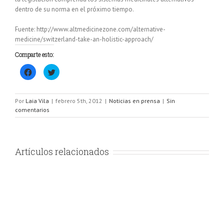
dentro de su norma en el próximo tiempo.
Fuente: http://www.altmedicinezone.com/alternative-
medicine/switzerland-take-an-holistic-approach/
Comparte esto:
Haz
Haz
clic
clic
para
para
compartir
compartir
en
en
Facebook
Twitter
Por
Laia Vila
|
febrero 5th, 2012
|
Noticias en prensa
|
Sin
(Se
(Se
comentarios
abre
abre
en
en
una
una
ventana
ventana
nueva)
nueva)
Artículos relacionados