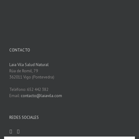
CONTACTO
Laia Vila Salud Natural
Rúa de Romil, 79
362011 Vigo (Pontevedra)
Teléfono: 652 442 382
Email:
contacto@laiavila.com
REDES SOCIALES